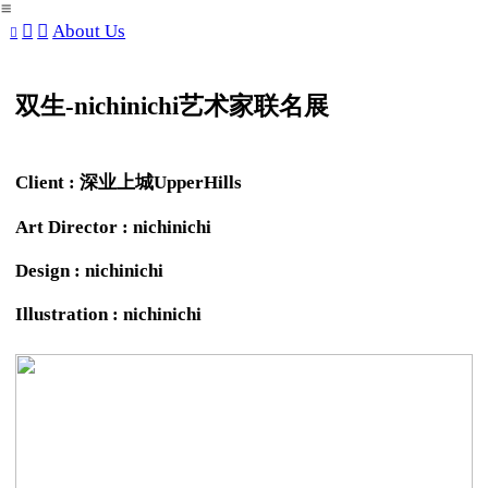
︎
︎
︎
About Us
︎
双生-
nichinichi艺术家联名展
Client : 深业上城UpperHills
Art Director : nichinichi
Design : nichinichi
Illustration : nichinichi